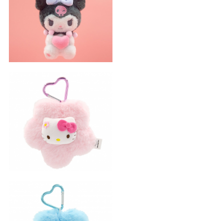
甜心系列库洛米小吊饰
花朵系列Kitty小吊饰